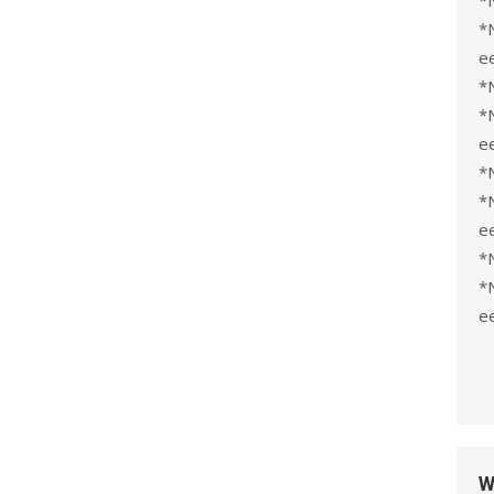
*
*
e
*
*
e
*
*
e
*
*
e
W