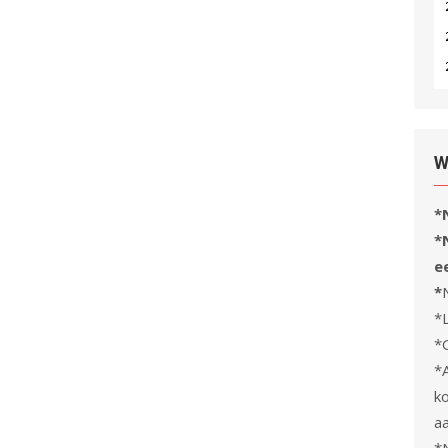
W
*
*
e
*
*
*
*
k
a