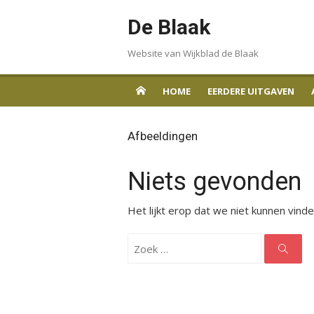
Ga
De Blaak
naar
de
Website van Wijkblad de Blaak
inhoud
HOME
EERDERE UITGAVEN
Afbeeldingen
Niets gevonden
Het lijkt erop dat we niet kunnen vind
Zoeken
naar:
Zoek