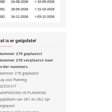
at is er geüpdate!
Nummer 279 geplaatst
Nummer 278 verplaatst naar
erder nummers
Nummer 278 geplaatst
Lay-out Planning
GEZOCHT
AANPASSING IN PLANNING
opijdatum van 281 en 282 zijn
angepast